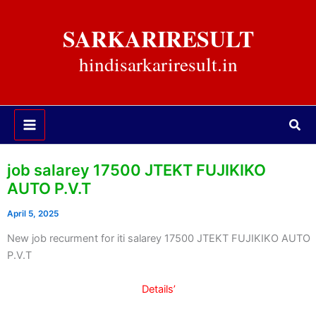
Skip
to
SARKARIRESULT
content
hindisarkariresult.in
Sea
job salarey 17500 JTEKT FUJIKIKO
AUTO P.V.T
April 5, 2025
New job recurment for iti salarey 17500 JTEKT FUJIKIKO AUTO
P.V.T
Details’