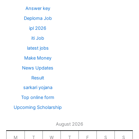
Answer key
Deploma Job
ipl 2026
iti Job
latest jobs
Make Money
News Updates
Result
sarkari yojana
Top online form
Upcoming Scholarship
August 2026
M
T
W
T
F
S
S