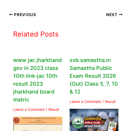
PREVIOUS
NEXT
Related Posts
www jac jharkhand
svb.samastha.in
gov in 2023 class
Samastha Public
10th link-jac 10th
Exam Result 2026
result 2023
(Out) Class 5, 7, 10
jharkhand board
& 12
matric
Leave a Comment
/
Result
Leave a Comment
/
Result