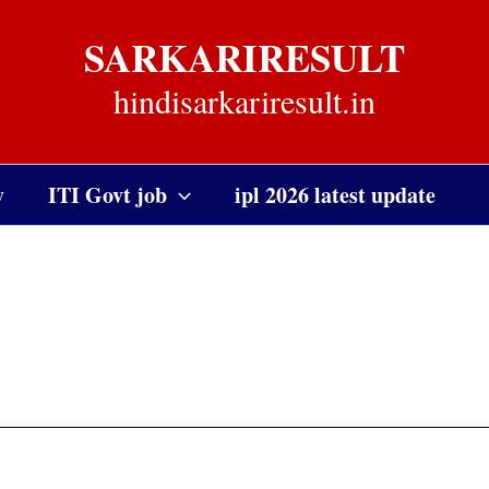
SARKARIRESULT
hindisarkariresult.in
y
ITI Govt job
ipl 2026 latest update