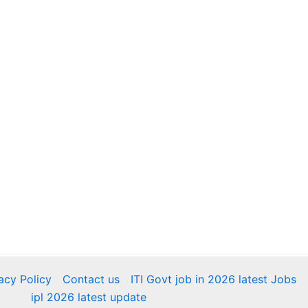
acy Policy
Contact us
ITI Govt job in 2026 latest Jobs
ipl 2026 latest update