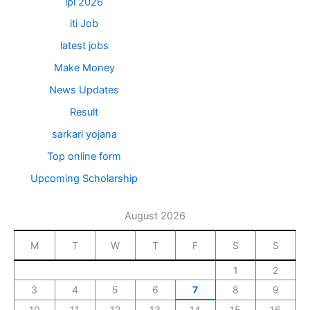
ipl 2026
iti Job
latest jobs
Make Money
News Updates
Result
sarkari yojana
Top online form
Upcoming Scholarship
August 2026
M
T
W
T
F
S
S
1
2
3
4
5
6
7
8
9
10
11
12
13
14
15
16