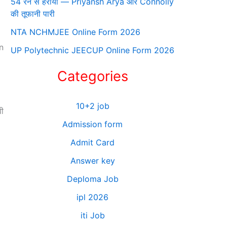
54 रन से हराया — Priyansh Arya और Connolly
की तूफानी पारी
NTA NCHMJEE Online Form 2026
an
UP Polytechnic JEECUP Online Form 2026
Categories
10+2 job
वी
Admission form
Admit Card
Answer key
Deploma Job
ipl 2026
iti Job