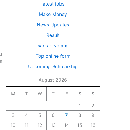
latest jobs
Make Money
News Updates
Result
sarkari yojana
नत
Top online form
या
Upcoming Scholarship
August 2026
M
T
W
T
F
S
S
1
2
3
4
5
6
7
8
9
10
11
12
13
14
15
16