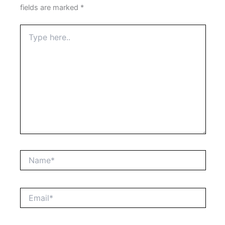
fields are marked
*
Type
here..
Name*
Email*