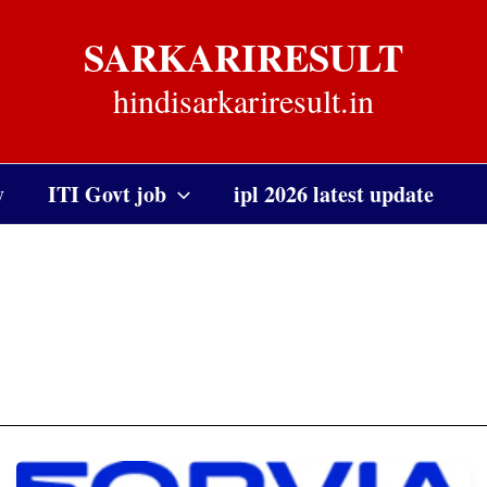
SARKARIRESULT
hindisarkariresult.in
y
ITI Govt job
ipl 2026 latest update