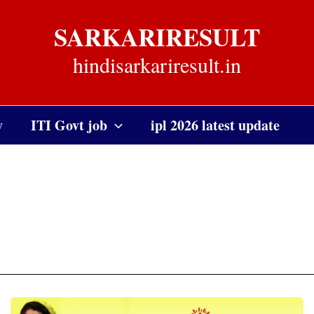
SARKARIRESULT
hindisarkariresult.in
y
ITI Govt job
ipl 2026 latest update