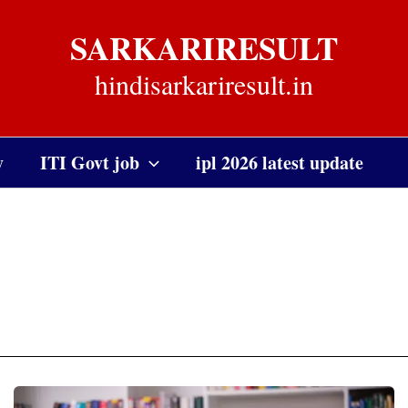
SARKARIRESULT
hindisarkariresult.in
y
ITI Govt job
ipl 2026 latest update