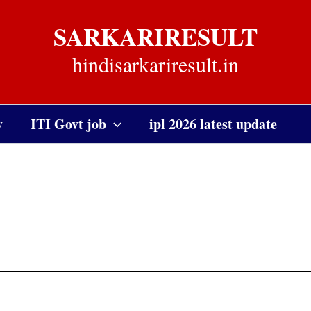
SARKARIRESULT
hindisarkariresult.in
y
ITI Govt job
ipl 2026 latest update