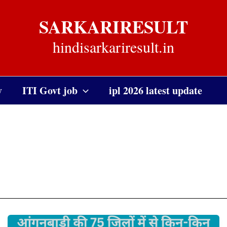
SARKARIRESULT
hindisarkariresult.in
y
ITI Govt job
ipl 2026 latest update