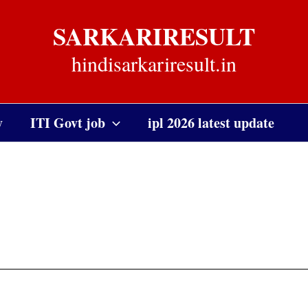
SARKARIRESULT
hindisarkariresult.in
y
ITI Govt job
ipl 2026 latest update